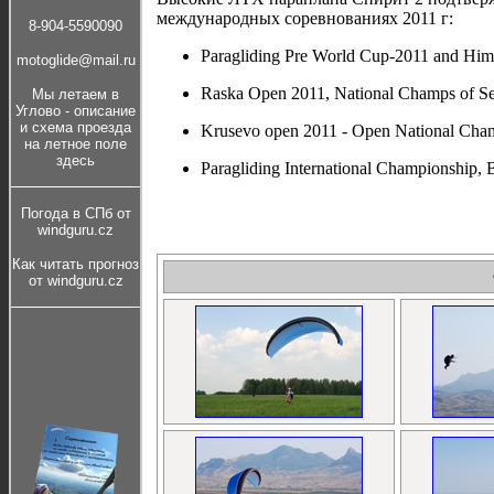
международных соревнованиях 2011 г:
8-904-5590090
Paragliding Pre World Cup-2011 and Him
motoglide@mail.ru
Raska Open 2011, National Champs of Se
Мы летаем в
Углово - описание
и cхема проезда
Krusevo open 2011 - Open National Cham
на летное поле
здесь
Paragliding International Championship, Bi
Погода в СПб от
windguru.cz
Как читать прогноз
от windguru.cz