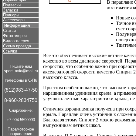
В параплане 
Подвески
достижения к
Запаски
Приборы
Новые со
Аксессуары
Точное в
Информация
счет сов
Статьи
Полунерв
Фотогалерея
поверхно
Видеогалерея
Тщательн
Схема проезда
Ссылки
Все это обеспечивает высокие летные качес
качество во всем диапазоне скоростей. Пар
скоростях, что особенно важно при обработ
Пишите нам
sport_avia@mail.ru
акселераторной скорости качество Спирит 2
высокого класса.
телефоны в С-Пб
При этом особенно важно, что высокие хар
(812)983-47-50
наращиванием удлинения крыла, а примене
улучшить летные характеристики крыла, не
8-960-2834750
Отличная аэродинамика получена при сохр
Cнаряжение:
крыла. Параплан очень устойчив к сложени
Благодаря этому Спирит 2 можно рекоменд
+7-904-5590090
выпускникам летных школ.
Парамоторное
направление:
Высокие ЛТХ параплана Спирит 2 подтвер