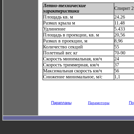
Летно-технические
Спирит 2
характеристики
Площадь кв. м
24.26
Размах крыла м
11.48
Удлинение
5.433
Площадь в проекции, кв. м
20,56
Размах в проекции, м
8,96
Количество секций
55
Полетный вес кг
70-90
Скорость минимальная, км/ч
24
Скорость триммерная, км/ч
37
Максимальная скорость км/ч
56
Снижение минимальное, м/с
1,1
Парапланы
Парамоторы
По