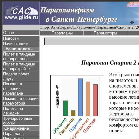
СпортАвиаСервис\Снаряжение\Парапланы\Спирит 2 (2
О нас
Парапланы
Парамоторы
Новости
Начинающим
Наши полеты
Полет в тандеме
на параплане
Параплан Спирит 2 (
Полет в тандеме
на паратрайке
Подари полет
Это крыло на
другу
на пилотов и
Помощь в
спортсменов,
освоении
которым нуж
параплана
высокие летн
Помощь в овоении
характеристи
парамотора
которые не хо
Полеты на
лебедке
жертвовать
Тренировочные
безопасность
сборы
комфортом св
Снаряжение
полета.
Парапланы
Парамоторы