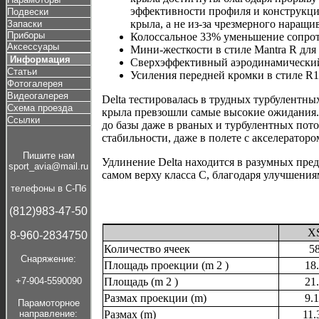
эффективности профиля и конструкц
Подвески
крыла, а не из-за чрезмерного наращ
Запаски
Приборы
Колоссальное 33% уменьшение сопрот
Аксессуары
Мини-жесткости в стиле Mantra R для
Информация
Сверхэффективный аэродинамически
Статьи
Усиления передней кромки в стиле R
Фотогалерея
Видеогалерея
Delta тестировалась в трудных турбулентны
Схема проезда
крыла превзошли самые высокие ожидания. 
Ссылки
до базы даже в рваных и турбулентных пот
стабильности, даже в полете с акселераторо
Пишите нам
Удлинение Delta находится в разумных преде
sport_avia@mail.ru
самом верху класса C, благодаря улучшени
телефоны в С-Пб
(812)983-47-50
X
8-960-2834750
Количество ячеек
5
Cнаряжение:
Площадь проекции (m 2 )
18
Площадь (m 2 )
21
+7-904-5590090
Размах проекции (m)
9.
Парамоторное
Размах (m)
11.
направление: