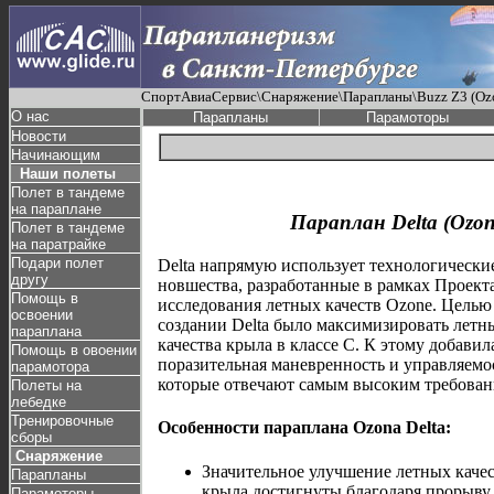
СпортАвиаСервис\Снаряжение\Парапланы\Buzz Z3 (Oz
О нас
Парапланы
Парамоторы
Новости
Начинающим
Наши полеты
Полет в тандеме
на параплане
Параплан Delta (Ozon
Полет в тандеме
на паратрайке
Подари полет
Delta напрямую использует технологически
другу
новшества, разработанные в рамках Проект
Помощь в
исследования летных качеств Ozone. Целью
освоении
создании Delta было максимизировать летн
параплана
качества крыла в классе С. К этому добавил
Помощь в овоении
поразительная маневренность и управляемо
парамотора
которые отвечают самым высоким требован
Полеты на
лебедке
Тренировочные
Особенности параплана Ozona Delta:
сборы
Снаряжение
Значительное улучшение летных каче
Парапланы
крыла достигнуты благодаря прорыву
Парамоторы