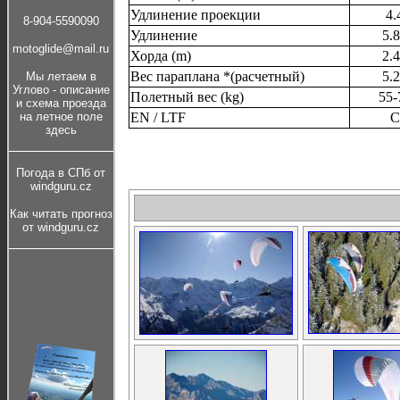
Удлинение проекции
4.
8-904-5590090
Удлинение
5.
motoglide@mail.ru
Хорда (m)
2.
Вес параплана *(расчетный)
5.
Мы летаем в
Углово - описание
Полетный вес (kg)
55-
и cхема проезда
EN / LTF
C
на летное поле
здесь
Погода в СПб от
windguru.cz
Как читать прогноз
от windguru.cz