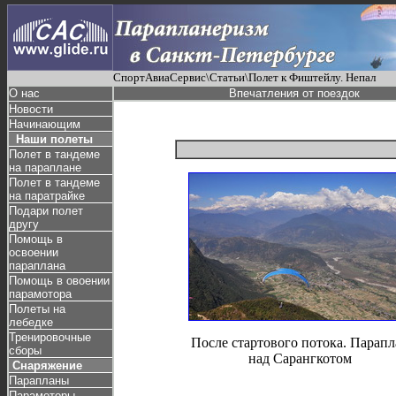
СпортАвиаСервис\Статьи\Полет к Фиштейлу. Непал
О нас
Впечатления от поездок
Новости
Начинающим
Наши полеты
Полет в тандеме
на параплане
Полет в тандеме
на паратрайке
Подари полет
другу
Помощь в
освоении
параплана
Помощь в овоении
парамотора
Полеты на
лебедке
Тренировочные
После стартового потока. Парапл
сборы
над Сарангкотом
Снаряжение
Парапланы
Парамоторы