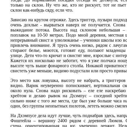
только на склон. Ну что же, кто не рискует, тот не пье
склон как-нибудь сяду, если что.
Зависаю на крутом отрожке. Здесь триггер, пузыри подход
очень дохлые - вырваться наверх не получается. Снова
выжидание потока. Высота над склоном небольшая – 
поплавок на 10-50 метрах. Подо мной деревня, местная 
непрерывный свист и улюлюканье – ученики школы изо вс
привлечь внимание. Я трусь очень низко, рядом с лачуг
стирают белье, моются, готовят еду, ползают младенцы
улице. Дети что-то кричат и свистят мне, взрослые с инте
Кажется их нисколько не заботит, что я уже полчаса нош
высоте чуть выше фонарного столба. Никакой приватност
свистеть уже меньше, видимо подустали или просто привы
Это место как ловушка, высоту не набрать, а триггеро
видно. Варик неуверенно попискивает, вертикальная ск
около нула. Снова надо рисковать – еле еле наскребаю
хребтом и делаю рывок на Дхэмпус – соседний хребти
сильно ниже с того же места, где был уже больше часа на
один, без группы неопытных пилотов, лететь можно смелее
На Дхэмпусе дела идут лучше, чуть поднабрав здесь, напр
Фиштейла – вершину 2400 рядом с деревней Люмля. О
стена, ориентированная на юг, уверенно держит. Не