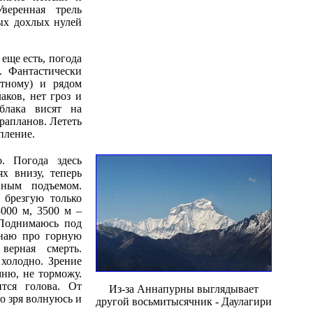
еренная трель
ных дохлых нулей
еще есть, погода
. Фантастически
тному) и рядом
ков, нет гроз и
блака висят на
рапланов. Лететь
пление.
. Погода здесь
х внизу, теперь
вным подъемом.
 брезгую только
3000 м, 3500 м –
 Поднимаюсь под
инаю про горную
верная смерть.
холодно. Зрение
мню, не торможу.
тся голова. От
Из-за Аннапурны выглядывает
о зря волнуюсь и
другой восьмитысячник - Даулагири