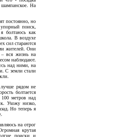
т шампанское. На
ят постоянно, но
 упорный поиск,
я болтаюсь как
школа. В воздухе
ех сил стараются
ами жителей. Они
 – вся жизнь на
ресом наблюдают.
усь над ними, на
и. С земли стали
кли.
в лучше рядом не
орость болтается
 100 метров над
к. Ухожу низко,
зад. Но теперь я
.
авляюсь на отрог
громная крутая
долгие поиски и