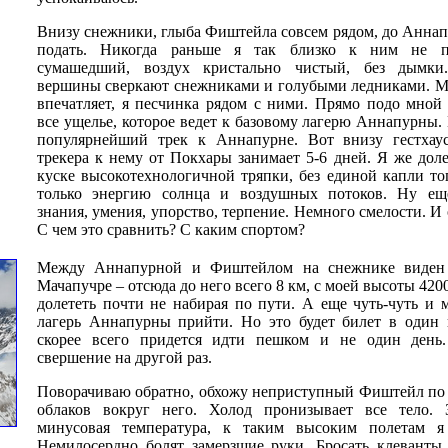
Внизу снежники, глыба Фиштейла совсем рядом, до Анна
подать. Никогда раньше я так близко к ним не п
сумашедший, воздух кристально чистый, без дымки
вершины сверкают снежниками и голубыми ледниками. М
впечатляет, я песчинка рядом с ними. Прямо подо мной
все ущелье, которое ведет к базовому лагерю Аннапурны.
популярнейший трек к Аннапурне. Вот внизу гестхау
трекера к нему от Покхары занимает 5-6 дней. Я же долет
куске высокотехнологичной тряпки, без единой капли то
только энергию солнца и воздушных потоков. Ну еще
знания, умения, упорство, терпение. Немного смелости. И 
С чем это сравнить? С каким спортом?
Между Аннапурной и Фиштейлом на снежнике виден 
Мачапучре – отсюда до него всего 8 км, с моей высоты 42
долететь почти не набирая по пути. А еще чуть-чуть и
лагерь Аннапурны прийти. Но это будет билет в один 
скорее всего придется идти пешком и не один день.
свершение на другой раз.
Поворачиваю обратно, обхожу неприступный Фиштейл по 
облаков вокруг него. Холод пронизывает все тело. 
минусовая температура, к таким высоким полетам я
Немилосердно болят замерзшие руки. Бросать клеванты 