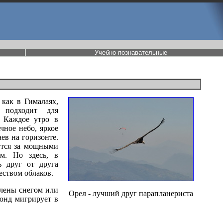
Учебно-познавательные
как в Гималаях,
 подходит для
. Каждое утро в
чное небо, яркое
ев на горизонте.
утся за мощными
м. Но здесь, в
ь друг от друга
еством облаков.
алены снегом или
Орел - лучший друг парапланериста
онд мигрирует в