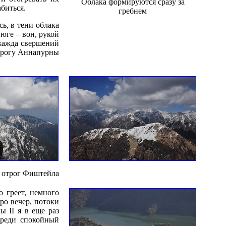
Облака формируются сразу за
биться.
гребнем
ь, в тени облака
юге – вон, рукой
 жажда свершений
 отрогу Аннапурны
, отрог Фиштейла
о греет, немного
ро вечер, потоки
ы II я в еще раз
ереди спокойный