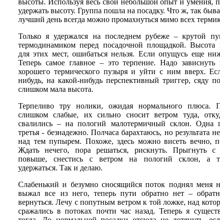
высоты. Используя весь свой небольшой опыт и умения, 
удержать высоту. Группа пошла на посадку. Что ж, так быв
лучший день всегда можно промахнуться мимо всех термико
Только я удержался на последнем рубеже – крутой п
термодинамиком перед посадочной площадкой. Высота 
для этих мест, ошибаться нельзя. Если опущусь еще ниж
Теперь самое главное – это терпение. Надо зависнуть 
хорошего термического пузыря и уйти с ним вверх. Есл
нибудь, на какой-нибудь перспективный триггер, сяду п
слишком мала высота.
Терпеливо тру нолики, ожидая нормального плюса. П
слишком слабые, их сильно сносит ветром туда, отк
свалились – на пологий малотермичный склон. Одна п
третья - безнадежно. Полчаса барахтаюсь, но результата не
над тем пупырем. Похоже, здесь можно висеть вечно, п
Ждать нечего, пора решаться, рискнуть. Прыгнуть 
повыше, снестись с ветром на пологий склон, а т
удержаться. Так и делаю.
Слабенький и безумно сносящийся поток поднял меня н
выжал все из него, теперь пути обратно нет – обра
вернуться. Лечу с попутным ветром к той ложке, над кото
сражались в потоках почти час назад. Теперь я сущест
тогда. До нормальной посадки отсюда не дотянуть, есл