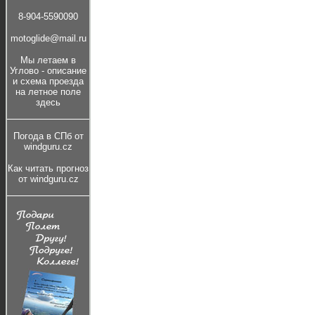
8-904-5590090
motoglide@mail.ru
Мы летаем в
Углово - описание
и cхема проезда
на летное поле
здесь
Погода в СПб от
windguru.cz
Как читать прогноз
от windguru.cz