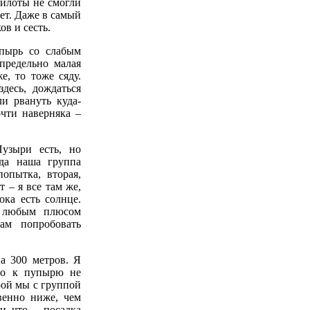
пилоты не смогли
ает. Даже в самый
в и сесть.
упырь со слабым
предельно малая
е, то тоже сяду.
здесь, дождаться
и рвануть куда-
очти наверняка –
узыри есть, но
уда наша группа
опытка, вторая,
т – я все там же,
ока есть солнце.
с любым плюсом
ам попробовать
а 300 метров. Я
тно к пупырю не
рой мы с группой
венно ниже, чем
и что - посадка