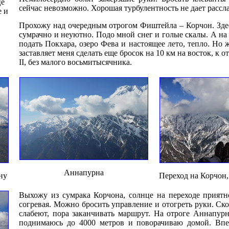
це
сейчас невозможно. Хорошая турбулентность не дает рассла
е и
Прохожу над очередным отрогом Фиштейла – Корчон. Здес
сумрачно и неуютно. Подо мной снег и голые скалы. А на 
подать Покхара, озеро Фева и настоящее лето, тепло. Но
заставляет меня сделать еще бросок на 10 км на восток, к
II, без малого восьмитысячника.
Аннапурна
ну
Переход на Корчон
Выхожу из сумрака Корчона, солнце на переходе приятн
согревая. Можно бросить управление и отогреть руки. Ско
слабеют, пора заканчивать маршрут. На отроге Аннапурн
поднимаюсь до 4000 метров и поворачиваю домой. Вп