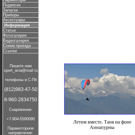
Подвески
Запаски
Приборы
Аксессуары
Информация
Статьи
Фотогалерея
Видеогалерея
Схема проезда
Ссылки
Пишите нам
sport_avia@mail.ru
телефоны в С-Пб
(812)983-47-50
8-960-2834750
Cнаряжение:
+7-904-5590090
Летим вместе. Таня на фоне
Аннапурны
Парамоторное
направление: