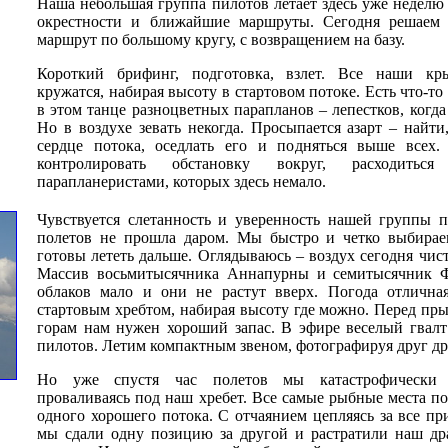
Наша небольшая группа пилотов летает здесь уже неделю
окрестности и ближайшие маршруты. Сегодня решаем 
маршрут по большому кругу, с возвращением на базу.
Короткий брифинг, подготовка, взлет. Все наши кры
кружатся, набирая высоту в стартовом потоке. Есть что-т
в этом танце разноцветных парапланов – лепестков, когда
Но в воздухе зевать некогда. Просыпается азарт – найти
сердце потока, оседлать его и подняться выше всех
контролировать обстановку вокруг, расходитьс
парапланеристами, которых здесь немало.
Чувствуется слетанность и уверенность нашей группы п
полетов не прошла даром. Мы быстро и четко выбира
готовы лететь дальше. Оглядываюсь – воздух сегодня чист
Массив восьмитысячника Аннапурны и семитысячник Ф
облаков мало и они не растут вверх. Погода отличн
стартовым хребтом, набирая высоту где можно. Перед п
горам нам нужен хороший запас. В эфире веселый гвал
пилотов. Летим компактным звеном, фотографируя друг др
Но уже спустя час полетов мы катастрофически 
проваливаясь под наш хребет. Все самые рыбные места по
одного хорошего потока. С отчаянием цепляясь за все п
мы сдали одну позицию за другой и растратили наш др