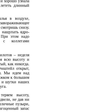
 и хорошо узнала
лететь длинный
лья в воздухе,
о завораживающее
 смотришь снизу.
, нащупать ядро-
. При этом надо
я с коллегами
илотов – неделя
ем всю высоту и
ый, как никогда.
иштейл открыт,
ая. Мы идем над
рыжком к большим
т и шутки наших
уга.
теряем высоту,
двели, не дав ни
риличные пузыри,
агоценный запас