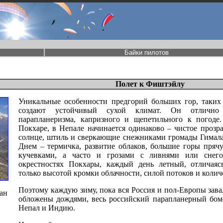
Байки пилотов
Полет к Фиштэйлу
Уникальные особенности предгорий больших гор, таких 
создают устойчивый сухой климат. Он отлично
парапланеризма, капризного и щепетильного к погоде
Покхаре, в Непале начинается одинаково – чистое прозра
солнце, штиль и сверкающие снежниками громады Гимала
Днем – термичка, развитие облаков, большие горы пряч
кучевками, а часто и грозами c ливнями или снего
окрестностях Покхары, каждый день летный, отличаяс
только высотой кромки облачности, силой потоков и колич
Поэтому каждую зиму, пока вся Россия и пол-Европы зав
ан
обложены дождями, весь российский парапланерный бом
Непал и Индию.