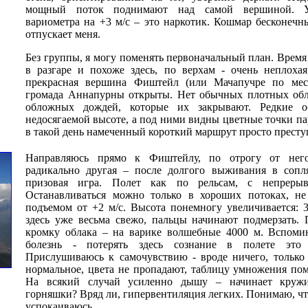
мощный поток поднимают над самой вершиной. Ув
вариометра на +3 м/с – это наркотик. Кошмар бесконеч
отпускает меня.
Без группы, я могу поменять первоначальный план. Время 
в разгаре и похоже здесь, по верхам - очень неплохая
прекрасная вершина Фиштейл (или Мачапучре по мес
громада Аннапурны открыты. Нет обычных плотных обла
обложных дождей, которые их закрывают. Редкие о
недосягаемой высоте, а под ними видны цветные точки па
в такой день намеченный короткий маршрут просто престу
Направляюсь прямо к Фиштейлу, по отрогу от него
радикально другая – после долгого выживания в сопля
призовая игра. Полет как по рельсам, с непреры
Останавливаться можно только в хороших потоках, не
подъемом от +2 м/с. Высота понемногу увеличивается: 
здесь уже весьма свежо, пальцы начинают подмерзать.
кромку облака – на варике волшебные 4000 м. Вспом
болезнь - потерять здесь сознание в полете это 
Прислушиваюсь к самочувствию - вроде ничего, только 
нормальное, цвета не пропадают, таблицу умножения по
На всякий случай усиленно дышу – начинает кружи
горняшки? Вряд ли, гипервентиляция легких. Понимаю, чт
успокаиваюсь.