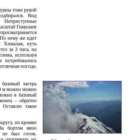
пурны тоже рукой
одбирался. Вид
. Неприступные
асштаб Гималаев
 просматривается
 По нему же идет
с Хималая, путь
ел за 3 часа, на
плива, используя
 потребовались
отличная погода.
базовый лагерь
00 м можно можно
 можно в базовый
конец – обратно
 Оставлю такое
кругу, по кромке
За бортом явно
 не был готов.
и отогревать их