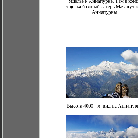
Ущелье к Аннапурне. Там в кон
ущелья базовый лагерь Мачапучр
Аннапурны
Высота 4000+ м, вид на Аннапур