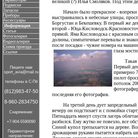
великий (?) Илья Смоляков. Под этим д
Подвески
Запаски
Начало было прекрасное - вопреки вс
Приборы
выстраивались в небесные улицы, просп
Аксессуары
Боргустан и Бекешевку. В первый же де
Информация
второй - Юца-Кисловодск-Красновосточн
Статьи
прямой. Яма Кисловодска с красивым си
Фотогалерея
долины, симпатичные перевалы и знаком
Видеогалерея
после посадки - чужие номера на машин
Схема проезда
глаза мэст
Ссылки
Такая хал
Первый ден
Пишите нам
sport_avia@mail.ru
примерно 7
пилот брос
телефоны в С-Пб
потолок 20
фотографир
(812)983-47-50
последняя его фотография.
8-960-2834750
На третий день дует запредельный вет
вечеру он подстихает и с помойки стар
Cнаряжение:
Пятнадцать минут спустя лагерь облета
разбился. Ему жутко не повезло, все об
+7-904-5590090
Синий купол трепыхается на дереве. В
Парамоторное
дрожащими руками пытается набрать шп
направление: