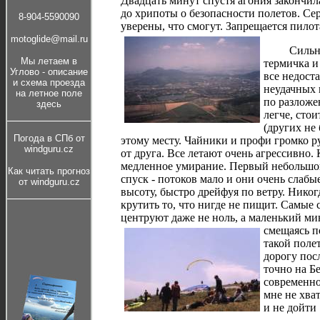
Двадцать минут спустя агония закончил
до хрипоты о безопасности полетов. Сер
8-904-5590090
уверены, что смогут. Запрещается пило
motoglide@mail.ru
Сильный в
Мы летаем в
термичка и
Углово - описание
все недост
и cхема проезда
неудачных 
на летное поле
по разложе
здесь
легче, сто
(других не 
Погода в СПб от
этому месту. Чайники и профи громко ру
windguru.cz
от друга. Все летают очень агрессивно
медленное умирание. Первый небольш
Как читать прогноз
спуск - потоков мало и они очень слаб
от windguru.cz
высоту, быстро дрейфуя по ветру. Никог
крутить то, что нигде не пищит. Самые
центруют даже не ноль, а маленький мин
смещаясь п
такой поле
дорогу пос
точно на Б
современно
мне не хва
и не дойти 