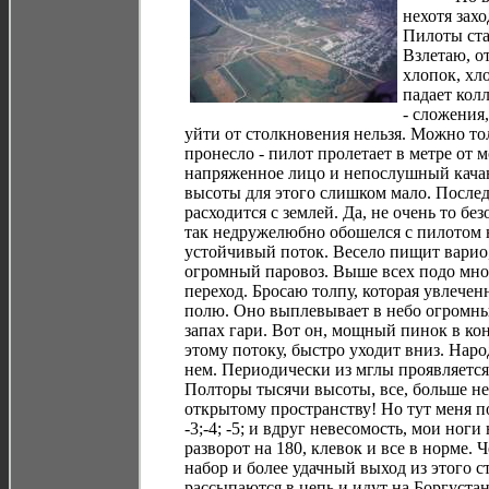
нехотя зах
Пилоты ста
Взлетаю, о
хлопок, хло
падает кол
- сложения
уйти от столкновения нельзя. Можно тол
пронесло - пилот пролетает в метре от 
напряженное лицо и непослушный кач
высоты для этого слишком мало. После
расходится с землей. Да, не очень то бе
так недружелюбно обошелся с пилотом н
устойчивый поток. Весело пищит варио
огромный паровоз. Выше всех подо мной
переход. Бросаю толпу, которая увлече
полю. Оно выплевывает в небо огромный
запах гари. Вот он, мощный пинок в ко
этому потоку, быстро уходит вниз. Нар
нем.
Периодически из мглы проявляется 
Полторы тысячи высоты, все, больше не 
открытому пространству! Но тут меня 
-3;-4; -5; и вдруг невесомость, мои ноги
разворот на 180, клевок и все в норме.
набор и более удачный выход из этого 
рассыпаются в цепь и идут на Боргуста