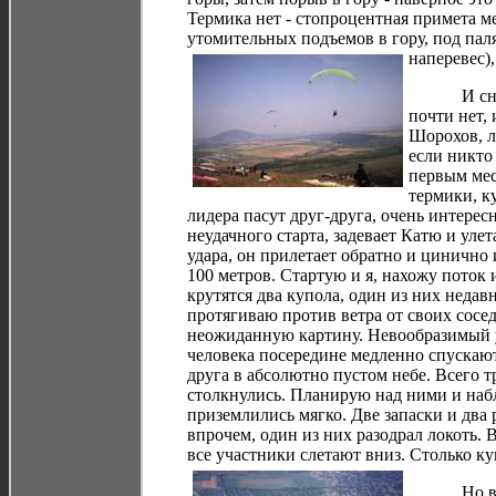
Термика нет - стопроцентная примета м
утомительных подъемов в гору, под па
наперевес),
И снова з
почти нет,
Шорохов, л
если никто
первым мес
термики, к
лидера пасут друг-друга, очень интерес
неудачного старта, задевает Катю и уле
удара, он прилетает обратно и цинично
100 метров.
Стартую и я, нахожу поток 
крутятся два купола, один из них недав
протягиваю против ветра от своих сосе
неожиданную картину. Невообразимый у
человека посередине медленно спускают
друга в абсолютно пустом небе. Всего тр
столкнулись. Планирую над ними и наб
приземлились мягко. Две запаски и два 
впрочем, один из них разодрал локоть. В
все участники слетают вниз. Столько ку
Но вот и 