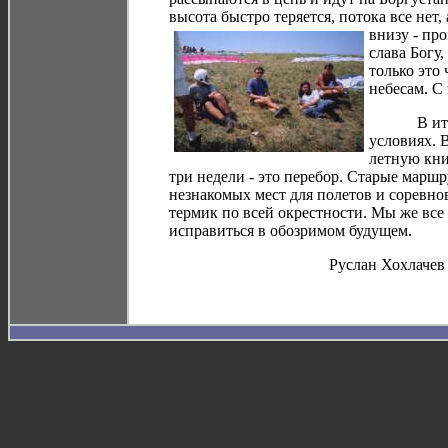
высота быстро теряется, потока все нет,
внизу - пр
слава Богу,
только это 
небесам. С
В итоге у
условиях. 
летную кни
три недели - это перебор. Старые марш
незнакомых мест для полетов и соревно
термик по всей окрестности. Мы же все
исправиться в обозримом будущем.
Руслан Хохлачев