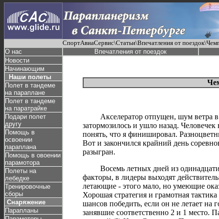
СпортАвиаСервис\Статьи\Впечатления от поездок\Чем
О нас
Впечатления от поездок
Новости
Начинающим
Наши полеты
Чем
Полет в тандеме
на параплане
Полет в тандеме
на паратрайке
Акселератор отпущен, шум ветра в 
Подари полет
другу
затормозилось и ушло назад. Человечек 
Помощь в
понять, что я финишировал. Разноцветн
освоении
Вот и закончился крайний день соревно
параплана
разыгран.
Помощь в овоении
парамотора
Восемь летных дней из одинадцати -
Полеты на
факторы, в лидеры выходят действител
лебедке
летающие - этого мало, но умеющие ока
Тренировочные
сборы
Хорошая стратегия и грамотная тактика
Снаряжение
шансов победить, если он не летает на
Парапланы
занявшие соответственно 2 и 1 место. П
Парамоторы