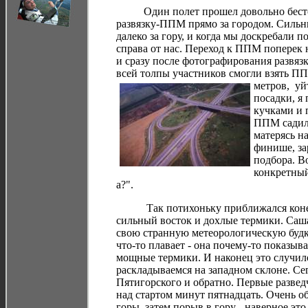
Один полет прошел довольно бестолк
развязку-ППМ прямо за городом. Сильн
далеко за гору, и когда мы доскребали 
справа от нас. Переход к ППМ поперек н
и сразу после фотографирования развяз
всей толпы участников смогли взять ПП
метров, уй
посадки, я
кучками и 
ППМ садили
матерясь н
финише, за
подбора. В
конкретный
а?".
Так потихоньку приближался конец 
сильный восток и дохлые термики. Саш
свою странную метеорологическую будку
что-то плавает - она почему-то показыва
мощные термики. И наконец это случило
раскладываемся на западном склоне. Се
Пятигорского и обратно. Первые разведч
над стартом минут пятнадцать. Очень об
горы, затем порыв в гору - наверное это