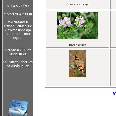
"Краденое солнце"
8-904-5590090
motoglide@mail.ru
Мы летаем в
Углово - описание
и cхема проезда
на летное поле
здесь
Полет шмеля
Погода в СПб от
windguru.cz
Как читать прогноз
от windguru.cz
Ю