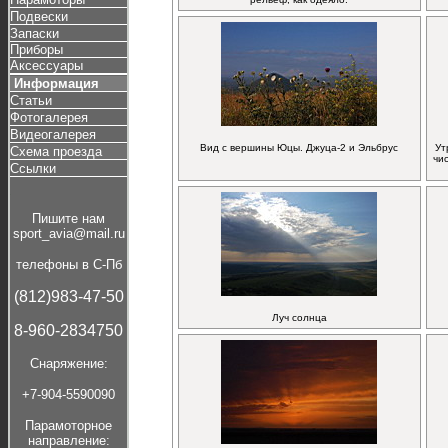
Подвески
Запаски
Приборы
Аксессуары
Информация
Статьи
Фотогалерея
Видеогалерея
Вид с вершины Юцы. Джуца-2 и Эльбрус
Ут
Схема проезда
чис
Ссылки
Пишите нам
sport_avia@mail.ru
телефоны в С-Пб
(812)983-47-50
Луч солнца
8-960-2834750
Cнаряжение:
+7-904-5590090
Парамоторное
направление: