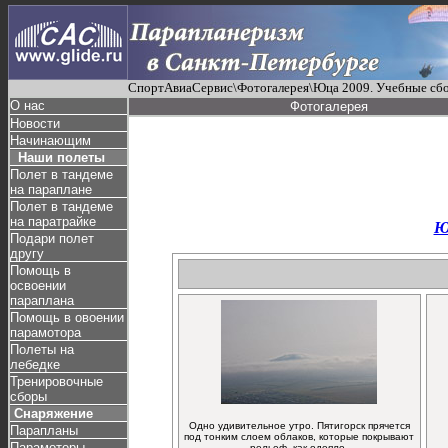
СпортАвиаСервис\Фотогалерея\Юца 2009. Учебные сб
О нас
Фотогалерея
Новости
Начинающим
Наши полеты
Полет в тандеме
на параплане
Полет в тандеме
на паратрайке
Ю
Подари полет
другу
Помощь в
освоении
параплана
Помощь в овоении
парамотора
Полеты на
лебедке
Тренировочные
сборы
Снаряжение
Одно удивительное утро. Пятигорск прячется
Парапланы
под тонким слоем облаков, которые покрывают
Парамоторы
рельеф, как одеяло.