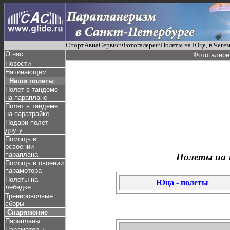
СпортАвиаСервис\Фотогалерея\Полеты на Юце, в Чегеме
О нас
Фотогалере
Новости
Начинающим
Наши полеты
Полет в тандеме
на параплане
Полет в тандеме
на паратрайке
Подари полет
другу
Помощь в
освоении
параплана
Полеты на Ю
Помощь в овоении
парамотора
Полеты на
Юца - полеты
лебедке
Тренировочные
сборы
Снаряжение
Парапланы
Парамоторы