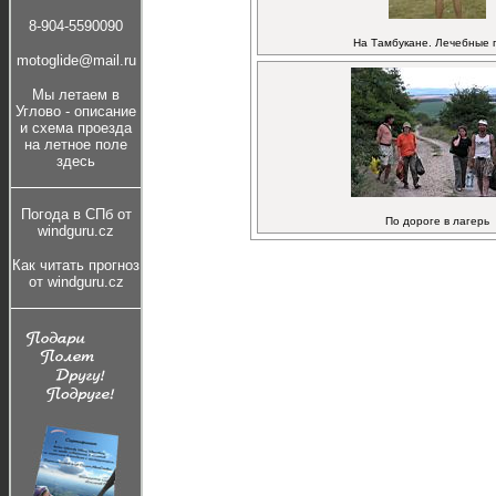
8-904-5590090
На Тамбукане. Лечебные 
motoglide@mail.ru
Мы летаем в
Углово - описание
и cхема проезда
на летное поле
здесь
Погода в СПб от
По дороге в лагерь
windguru.cz
Как читать прогноз
от windguru.cz