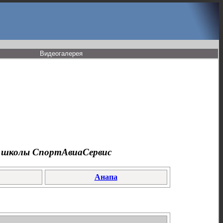
Видеогалерея
ры школы СпортАвиаСервис
Анапа