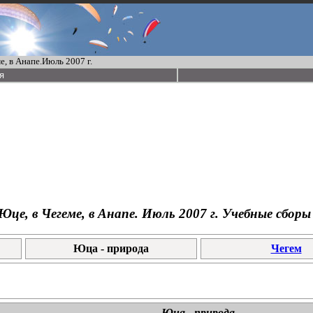
, в Анапе.Июль 2007 г.
я
це, в Чегеме, в Анапе. Июль 2007 г. Учебные сбо
Юца - природа
Чегем
Юца - природа