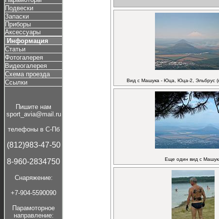
Подвески
Запаски
Приборы
Аксессуары
Информация
Статьи
Фотогалерея
Видеогалерея
Схема проезда
Вид с Машука - Юца, Юца-2, Эльбрус (
Ссылки
Пишите нам
sport_avia@mail.ru
телефоны в С-Пб
(812)983-47-50
Еще один вид с Машук
8-960-2834750
Cнаряжение:
+7-904-5590090
Парамоторное
направление: