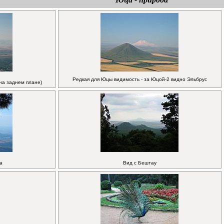
Редкая для Юцы видимость - за Юцой-2 видно Эльбрус
на заднем плане)
а
Вид с Бештау