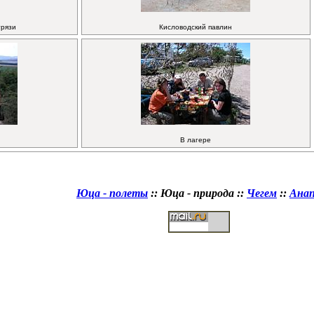
грязи
Кисловодский павлин
В лагере
Юца - полеты
::
Юца - природа
::
Чегем
::
Ана