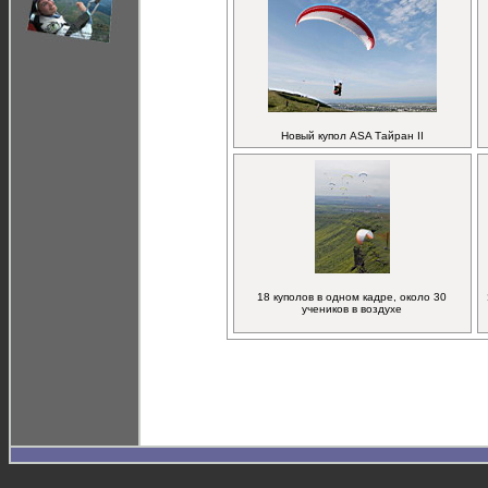
Новый купол ASA Тайран II
18 куполов в одном кадре, около 30
учеников в воздухе