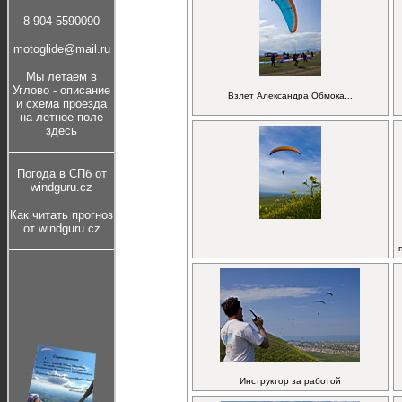
8-904-5590090
motoglide@mail.ru
Мы летаем в
Углово - описание
Взлет Александра Обмока...
и cхема проезда
на летное поле
здесь
Погода в СПб от
windguru.cz
Как читать прогноз
от windguru.cz
Инструктор за работой