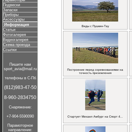
Подвески
Запаски
Приборы
Аксессуары
Информация
Виды с Пушкин-Тау
Статьи
Фотогалерея
Видеогалерея
Схема проезда
Ссылки
Пишите нам
sport_avia@mail.ru
Построение перед соревнованиями на
точность приземления
телефоны в С-Пб
(812)983-47-50
8-960-2834750
Cнаряжение:
+7-904-5590090
Стартует Михаил Амбург на Спорт 4...
Парамоторное
направление: