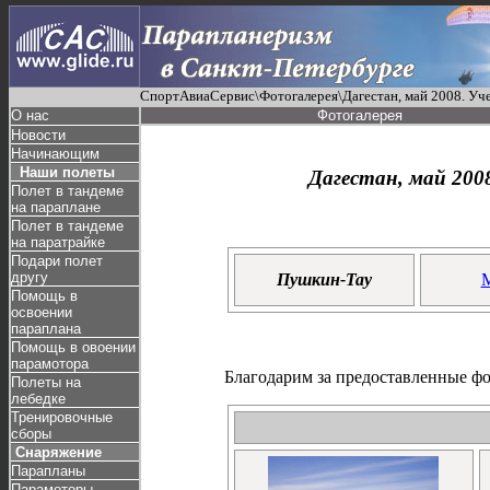
СпортАвиаСервис\Фотогалерея\Дагестан, май 2008. У
О нас
Фотогалерея
Новости
Начинающим
Наши полеты
Дагестан, май 200
Полет в тандеме
на параплане
Полет в тандеме
на паратрайке
Подари полет
другу
Пушкин-Тау
Помощь в
освоении
параплана
Помощь в овоении
парамотора
Благодарим за предоставленные ф
Полеты на
лебедке
Тренировочные
сборы
Снаряжение
Парапланы
Парамоторы