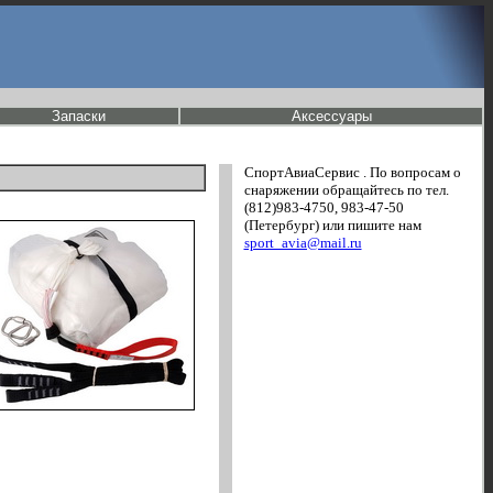
Запаски
Аксессуары
СпортАвиаСервис . По вопросам о
снаряжении обращайтесь по тел.
(812)983-4750, 983-47-50
(Петербург) или пишите нам
sport_avia@mail.ru