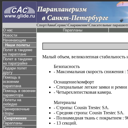
СпортАвиаСервис\Снаряжение\Спасательные парашюты
О нас
Парапланы
Новости
Начинающим
Наши полеты
Полет в тандеме
на параплане
Малый объем, великолепная стабильность 
Полет в тандеме
на паратрайке
Безопасность
Подари полет
- Максимальная скорость снижения : 5
другу
Помощь в
освоении
Оснащение/комфорт
параплана
- Специальные легкие замки и ремни 
Помощь в овоении
- Четырехлепестковая камера.
парамотора
Полеты на
Материалы
лебедке
- Стропы: Cousin Trestec SA.
Тренировочные
- Средняя стропа: Cousin Trestec SA.
сборы
- Полиамидная ткань с покрытием : 9
Снаряжение
- 13 секций.
Парапланы
Парамоторы