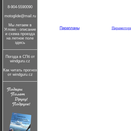
8-904-5590090
motoglide@mail.ru
Мы летаем в
Парапланы
Парамотор
Углово - описание
и cхема проезда
на летное поле
здесь
Погода в СПб от
windguru.cz
Как читать прогноз
от windguru.cz