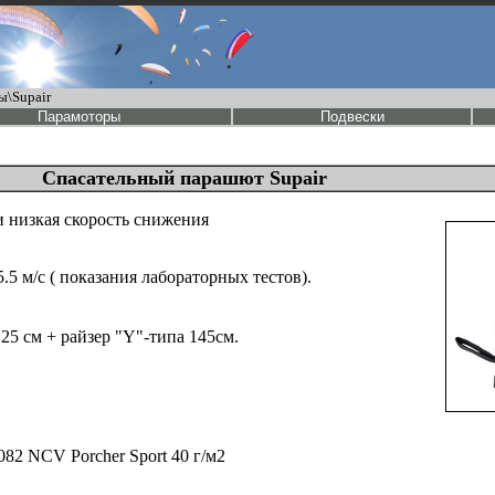
\Supair
Парамоторы
Подвески
Спасательный парашют Supair
и низкая скорость снижения
.5 м/с ( показания лабораторных тестов).
25 см + райзер "Y"-типа 145см.
082 NCV Porcher Sport 40 г/м2