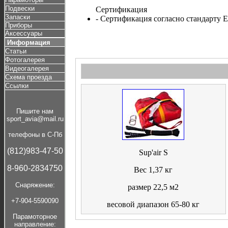
Подвески
Сертификация
Запаски
- Сертификация согласно стандарту 
Приборы
Аксессуары
Информация
Статьи
Фотогалерея
Видеогалерея
Схема проезда
Ссылки
Пишите нам
sport_avia@mail.ru
телефоны в С-Пб
(812)983-47-50
Sup'air S
8-960-2834750
Вес 1,37 кг
Cнаряжение:
размер 22,5 м2
+7-904-5590090
весовой диапазон 65-80 кг
Парамоторное
направление: